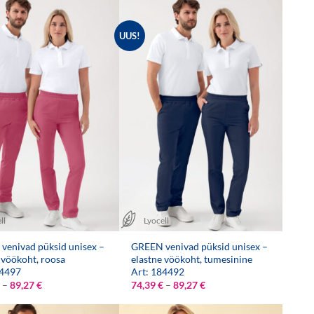
89,27 €
89,27 €
UUS!
ll
Lyocell
venivad püksid unisex –
GREEN venivad püksid unisex –
 vöökoht, roosa
elastne vöökoht, tumesinine
84497
Art: 184492
Hinnavahemik:
Hinnavahemik:
–
89,27
€
74,39
€
–
89,27
€
74,39 €
74,39 €
kuni
kuni
89,27 €
89,27 €