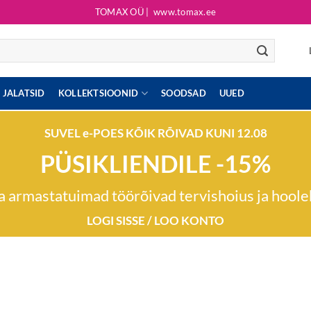
TOMAX OÜ |
www.tomax.ee
JALATSID
KOLLEKTSIOONID
SOODSAD
UUED
SUVEL e-POES KÕIK RÕIVAD KUNI 12.08
PÜSIKLIENDILE -15%
 armastatuimad töörõivad tervishoius ja hool
LOGI SISSE / LOO KONTO