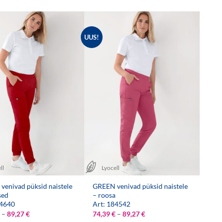
UUS!
ll
Lyocell
venivad püksid naistele
GREEN venivad püksid naistele
sed
– roosa
84640
Art: 184542
Hinnavahemik:
Hinnavahemik:
–
89,27
€
74,39
€
–
89,27
€
74,39 €
74,39 €