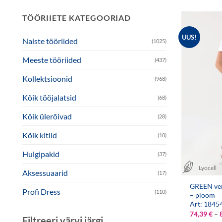
TÖÖRIIETE KATEGOORIAD
UUS!
Naiste tööriided
(1025)
Meeste tööriided
(437)
Kollektsioonid
(968)
Kõik tööjalatsid
(68)
Kõik ülerõivad
(28)
Kõik kitlid
(10)
Hulgipakid
(37)
Lyocell
Aksessuaarid
(17)
GREEN ven
Profi Dress
(110)
– ploom
Art: 1845
74,39
€
–
Filtreeri värvi järgi