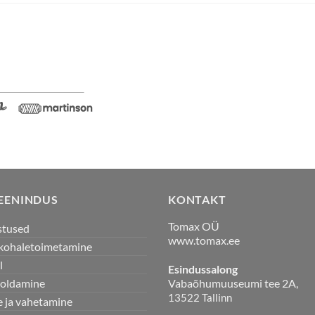
TEENINDUS
KONTAKT
Tomax OÜ
stused
www.tomax.ee
a kohaletoimetamine
l
Esindussalong
Vabaõhumuuseumi tee 2A,
ooldamine
13522 Tallinn
 ja vahetamine