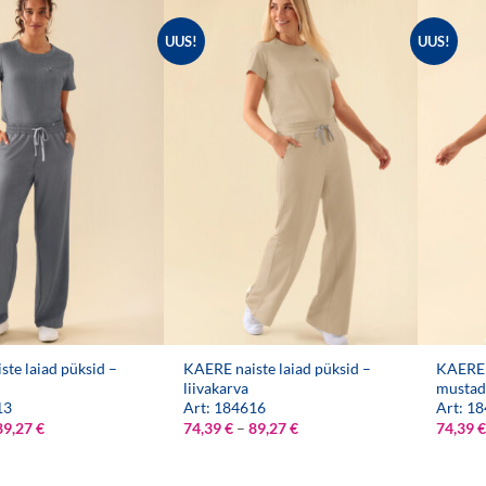
UUS!
UUS!
te laiad püksid –
KAERE naiste laiad püksid –
KAERE n
liivakarva
mustad
13
Art: 184616
Art: 1
Hinnavahemik:
Hinnavahemik:
89,27
€
74,39
€
–
89,27
€
74,39
€
74,39 €
74,39 €
kuni
kuni
89,27 €
89,27 €