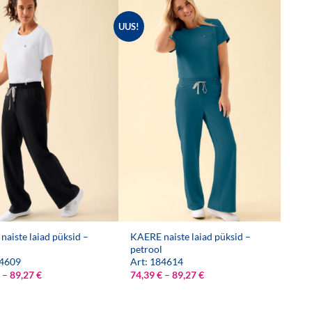
UUS!
aiste laiad püksid –
KAERE naiste laiad püksid –
petrool
84609
Art: 184614
Hinnavahemik:
Hinnavahemik:
–
89,27
€
74,39
€
–
89,27
€
74,39 €
74,39 €
kuni
kuni
89,27 €
89,27 €