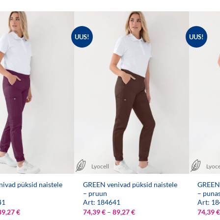
UUS!
UUS!
Lyocell
Lyoce
ivad püksid naistele
GREEN venivad püksid naistele
GREEN 
– pruun
– puna
41
Art: 184641
Art: 1
Hinnavahemik:
Hinnavahemik:
89,27
€
74,39
€
–
89,27
€
74,39
€
74,39 €
74,39 €