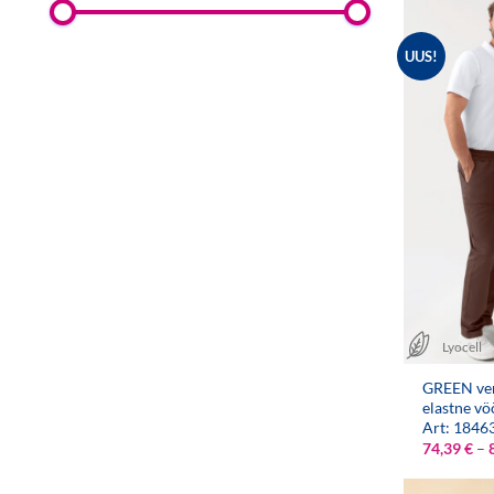
UUS!
Lyocell
GREEN ven
elastne vö
Art: 1846
74,39
€
–