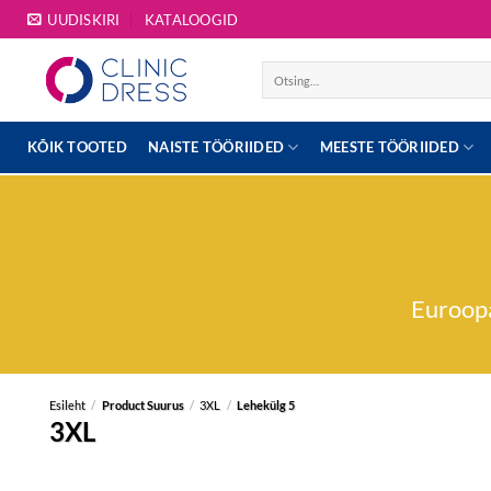
Skip
UUDISKIRI
KATALOOGID
to
content
Otsi:
KÕIK TOOTED
NAISTE TÖÖRIIDED
MEESTE TÖÖRIIDED
Euroopa
Esileht
/
Product Suurus
/
3XL
/
Lehekülg 5
3XL