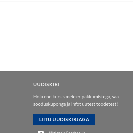
UUDISKIRI
Hoia end kursis meie eripakkumistega, saa
sooduskuponge ja infot uutest toodetest!
LIITU UUDISKIRJAGA