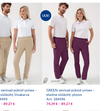
kuni
kuni
89,27 €
89,27 €
UUS!
ll
Lyocell
venivad püksid unisex –
GREEN venivad püksid unisex –
 vöökoht, liivakarva
elastne vöökoht, ploom
84494
Art: 184496
Hinnavahemik:
Hinnavahemik:
–
89,27
€
74,39
€
–
89,27
€
74,39 €
74,39 €
kuni
kuni