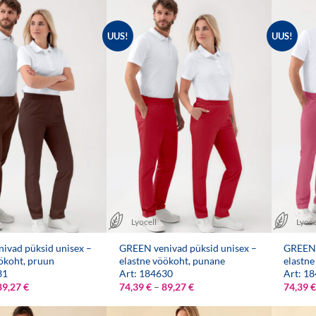
89,27 €
89,27 €
UUS!
UUS!
Lyocell
Lyoce
ivad püksid unisex –
GREEN venivad püksid unisex –
GREEN 
ökoht, pruun
elastne vöökoht, punane
elastne
31
Art: 184630
Art: 1
Hinnavahemik:
Hinnavahemik:
89,27
€
74,39
€
–
89,27
€
74,39
€
74,39 €
74,39 €
kuni
kuni
89,27 €
89,27 €