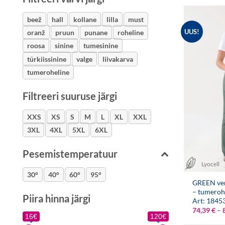
beež
hall
kollane
lilla
must
UUS!
oranž
pruun
punane
roheline
roosa
sinine
tumesinine
türkiissinine
valge
liivakarva
tumeroheline
Filtreeri suuruse järgi
XXS
XS
S
M
L
XL
XXL
3XL
4XL
5XL
6XL
Pesemistemperatuur
Lyocell
30°
40°
60°
95°
GREEN ven
– tumeroh
Piira hinna järgi
Art: 1845
74,39
€
–
16€
120€