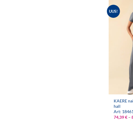
UUS!
KAERE nais
hall
Art: 1846
74,39
€
–