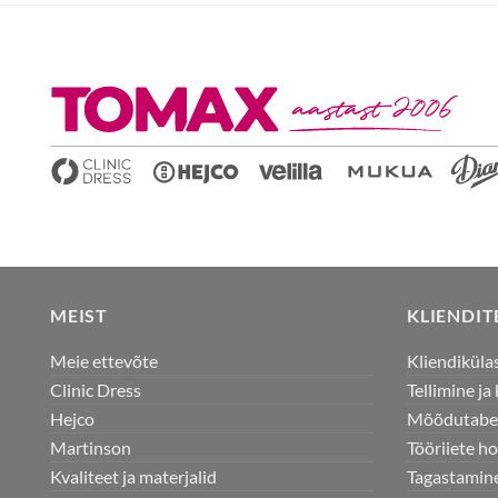
MEIST
KLIENDI
Meie ettevõte
Kliendiküla
Clinic Dress
Tellimine j
Hejco
Mõõdutabe
Martinson
Tööriiete h
Kvaliteet ja materjalid
Tagastamine