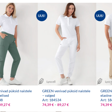
kuni
kuni
89,27 €
89,27 €
UUS!
UUS!
Lyocell
Lyoce
ivad püksid naistele
GREEN venivad püksid naistele
GREEN 
elised
– valged
elastne
38
Art: 184534
Art: 1
Hinnavahemik:
Hinnavahemik:
89,27
€
74,39
€
–
89,27
€
74,39
€
74,39 €
74,39 €
kuni
kuni