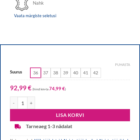
Nahk
Vaata märgiste seletusi
PUHASTA
Suurus
36
37
38
39
40
41
42
92,99
€
74,99
€
(hind km-ta
)
Naiste tööjalanõud Oxypas, valge-hall kogus
LISA KORVI
Tarneaeg 1-3 nädalat