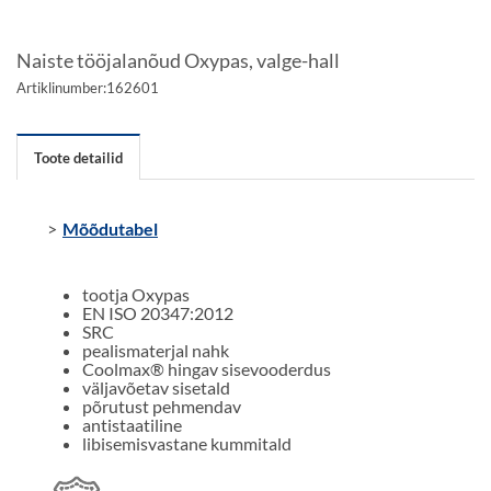
Naiste tööjalanõud Oxypas, valge-hall
Artiklinumber:
162601
Toote detailid
Mõõdutabel
tootja Oxypas
EN ISO 20347:2012
SRC
pealismaterjal nahk
Coolmax® hingav sisevooderdus
väljavõetav sisetald
põrutust pehmendav
antistaatiline
libisemisvastane kummitald