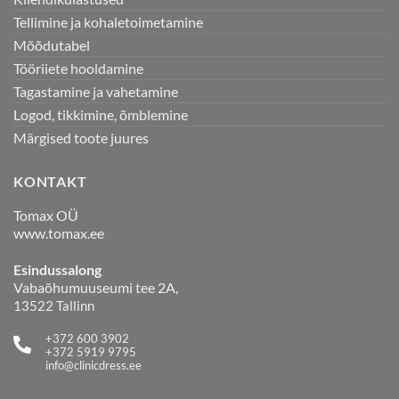
Tellimine ja kohaletoimetamine
Mõõdutabel
Tööriiete hooldamine
Tagastamine ja vahetamine
Logod, tikkimine, õmblemine
Märgised toote juures
KONTAKT
Tomax OÜ
www.tomax.ee
Esindussalong
Vabaõhumuuseumi tee 2A,
13522 Tallinn
+372 600 3902
+372 5919 9795
info@clinicdress.ee