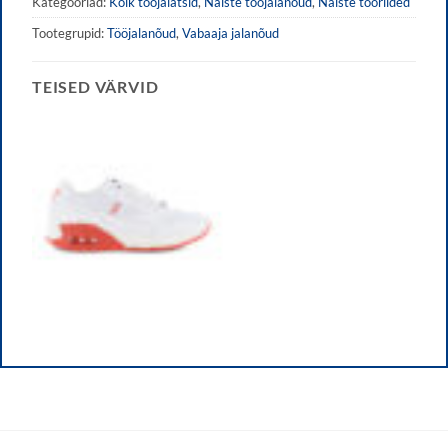
Kategooriad:
Kõik tööjalatsid
,
Naiste tööjalanõud
,
Naiste tööriided
Tootegrupid:
Tööjalanõud
,
Vabaaja jalanõud
TEISED VÄRVID