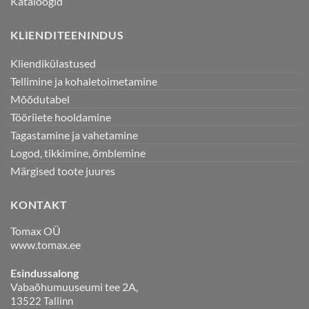
Kataloogid
KLIENDITEENINDUS
Kliendikülastused
Tellimine ja kohaletoimetamine
Mõõdutabel
Tööriiete hooldamine
Tagastamine ja vahetamine
Logod, tikkimine, õmblemine
Märgised toote juures
KONTAKT
Tomax OÜ
www.tomax.ee
Esindussalong
Vabaõhumuuseumi tee 2A,
13522 Tallinn