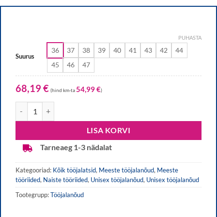
PUHASTA
36
37
38
39
40
41
43
42
44
Suurus
45
46
47
68,19
€
54,99
€
(hind km-ta
)
Tööjalanõud Safety Jogger, valged kogus
LISA KORVI
Tarneaeg 1-3 nädalat
Kategooriad:
Kõik tööjalatsid
,
Meeste tööjalanõud
,
Meeste
tööriided
,
Naiste tööriided
,
Unisex tööjalanõud
,
Unisex tööjalanõud
Tootegrupp:
Tööjalanõud