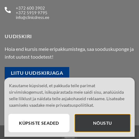
+372 600 3902
+372 5919 9795
info@clinicdress.ee
UUDISKIRI
Hoia end kursis meie eripakkumistega, saa sooduskuponge ja
infot uutest toodetest!
LIITU UUDISKIRJAGA
Kasutame küpsiseid, et pakkuda teile parimat
Jälgi meid Facebookis
sirvimiskogemust, isikupärastada meie saidi sisu, analüüsida
selle liiklust ja näidata teile asjakohaseid reklaame. Lisateabe
Jälgi meid Instagramis
saamiseks vaadake meie privaatsuspoliitikat.
KÜPSISTE SEADED
NÕUSTU
Bank