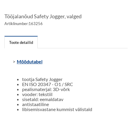
Tööjalanõud Safety Jogger, valged
Artiklinumber:
163256
Toote detailid
Mõõdutabel
tootja Safety Jogger
EN ISO 20347 - O1 / SRC
pealismaterjal: 3D-võrk
vooder: tekstiil
sisetald: eemaldatav
antistaatiline
libisemisvastane kummist välistald