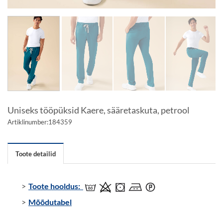
Uniseks tööpüksid Kaere, sääretaskuta, petrool
Artiklinumber:
184359
Toote detailid
Toote hooldus:
Mõõdutabel