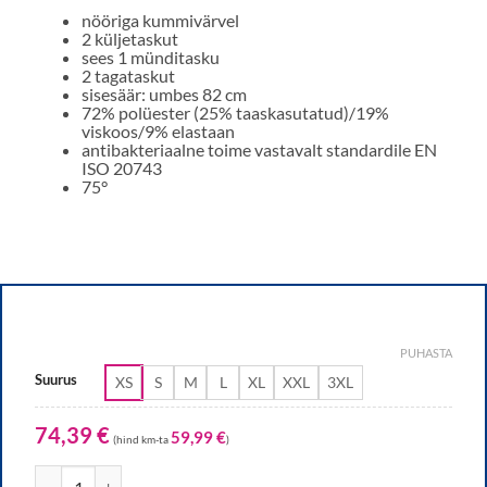
nööriga kummivärvel
2 küljetaskut
sees 1 münditasku
2 tagataskut
sisesäär: umbes 82 cm
72% polüester (25% taaskasutatud)/19%
viskoos/9% elastaan
antibakteriaalne toime vastavalt standardile EN
ISO 20743
75°
PUHASTA
Suurus
XS
S
M
L
XL
XXL
3XL
74,39
€
59,99
€
(hind km-ta
)
Uniseks tööpüksid Kaere, sääretaskuta, petrool kogus