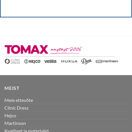
MEIST
Meie ettevõte
Clinic Dress
Hejco
Martinson
Kvaliteet ja materjalid