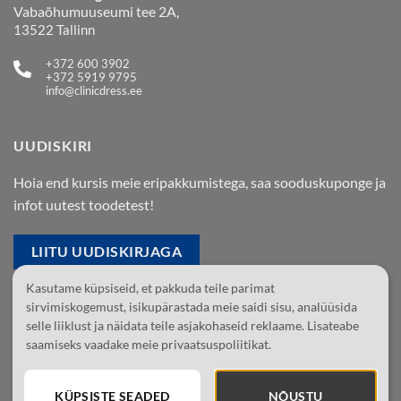
Vabaõhumuuseumi tee 2A,
13522 Tallinn
+372 600 3902
+372 5919 9795
info@clinicdress.ee
UUDISKIRI
Hoia end kursis meie eripakkumistega, saa sooduskuponge ja
infot uutest toodetest!
LIITU UUDISKIRJAGA
Kasutame küpsiseid, et pakkuda teile parimat
Jälgi meid Facebookis
sirvimiskogemust, isikupärastada meie saidi sisu, analüüsida
selle liiklust ja näidata teile asjakohaseid reklaame. Lisateabe
Jälgi meid Instagramis
saamiseks vaadake meie privaatsuspoliitikat.
KÜPSISTE SEADED
NÕUSTU