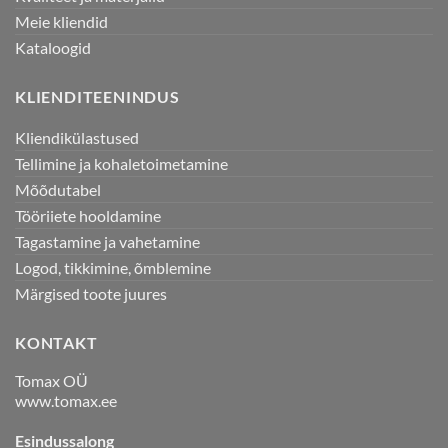
Meie kliendid
Kataloogid
KLIENDITEENINDUS
Kliendikülastused
Tellimine ja kohaletoimetamine
Mõõdutabel
Tööriiete hooldamine
Tagastamine ja vahetamine
Logod, tikkimine, õmblemine
Märgised toote juures
KONTAKT
Tomax OÜ
www.tomax.ee
Esindussalong