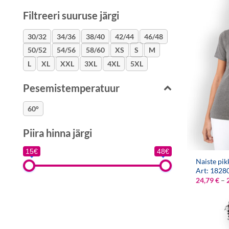
Filtreeri suuruse järgi
30/32
34/36
38/40
42/44
46/48
50/52
54/56
58/60
XS
S
M
L
XL
XXL
3XL
4XL
5XL
Pesemistemperatuur
60°
Piira hinna järgi
15€
48€
Naiste pik
Art: 1828
24,79
€
–