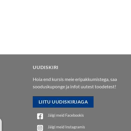
UUDISKIRI
Hoia end kursis meie eripakkumistega, saa
sooduskuponge ja infot uutest toodetest!
LIITU UUDISKIRJAGA
Jälgi meid Facebookis
Jälgi meid Instagramis