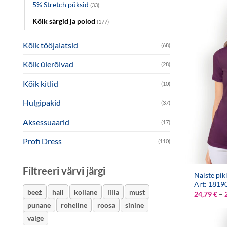
5% Stretch püksid
(33)
Kõik särgid ja polod
(177)
Kõik tööjalatsid
(68)
Kõik ülerõivad
(28)
Kõik kitlid
(10)
Hulgipakid
(37)
Aksessuaarid
(17)
Profi Dress
(110)
Filtreeri värvi järgi
Naiste pik
Art: 1819
beež
hall
kollane
lilla
must
24,79
€
–
punane
roheline
roosa
sinine
valge