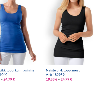
pikk topp, kuningsinine
Naiste pikk topp, must
81040
Art: 182959
Hinnavahemik:
Hinnavahemik:
–
24,79
€
19,83
€
–
24,79
€
19,83 €
19,83 €
kuni
kuni
24,79 €
24,79 €