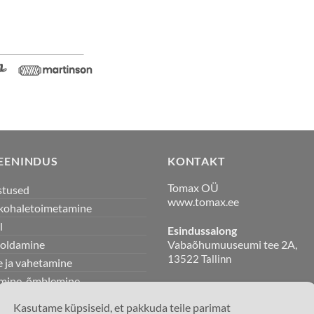
TEENINDUS
KONTAKT
Tomax OÜ
stused
www.tomax.ee
a kohaletoimetamine
l
Esindussalong
Vabaõhumuuseumi tee 2A,
ooldamine
13522 Tallinn
 ja vahetamine
imine, õmblemine
+372 600 3902
+372 5919 9795
ote juures
info@clinicdress.ee
Kasutame küpsiseid, et pakkuda teile parimat