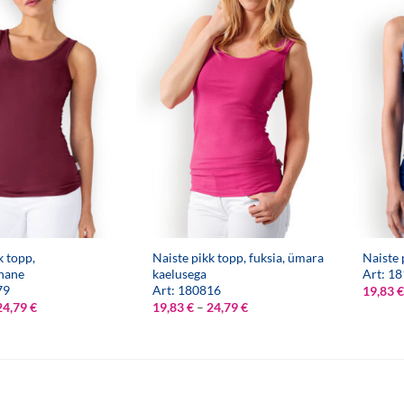
k topp,
Naiste pikk topp, fuksia, ümara
Naiste 
nane
kaelusega
Art: 1
79
Art: 180816
19,83
€
Hinnavahemik:
Hinnavahemik:
24,79
€
19,83
€
–
24,79
€
19,83 €
19,83 €
kuni
kuni
24,79 €
24,79 €