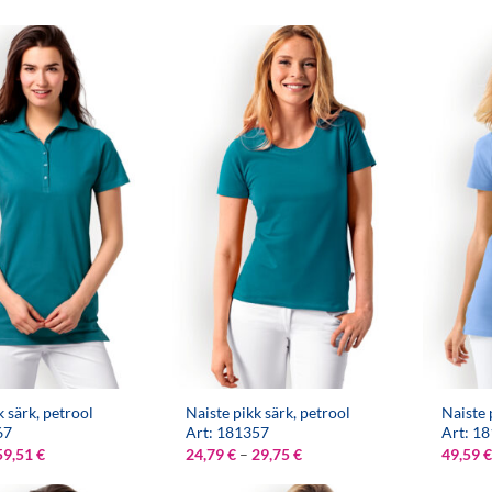
k särk, petrool
Naiste pikk särk, petrool
Naiste 
67
Art: 181357
Art: 1
Hinnavahemik:
Hinnavahemik:
59,51
€
24,79
€
–
29,75
€
49,59
€
49,59 €
24,79 €
kuni
kuni