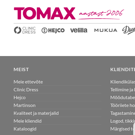
MEIST
KLIENDI
Meie ettevõte
Kliendiküla
Clinic Dress
Tellimine j
Hejco
Mõõdutabe
Martinson
Tööriiete h
Kvaliteet ja materjalid
Tagastamine
Meie kliendid
Logod, tikk
Kataloogid
Märgised to