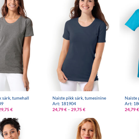
k särk, tumehall
Naiste pikk särk, tumesinine
Naiste 
09
Art: 181904
Art: 1
Hinnavahemik:
Hinnavahemik:
29,75
€
24,79
€
–
29,75
€
24,79
€
24,79 €
24,79 €
kuni
kuni
29,75 €
29,75 €