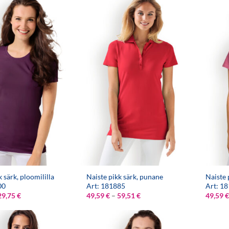
59,51 €
29,75 €
k särk, ploomililla
Naiste pikk särk, punane
Naiste 
00
Art: 181885
Art: 1
Hinnavahemik:
Hinnavahemik:
29,75
€
49,59
€
–
59,51
€
49,59
€
24,79 €
49,59 €
kuni
kuni
29,75 €
59,51 €