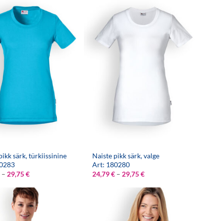
pikk särk, türkiissinine
Naiste pikk särk, valge
80283
Art: 180280
Hinnavahemik:
Hinnavahemik:
–
29,75
€
24,79
€
–
29,75
€
24,79 €
24,79 €
kuni
kuni
29,75 €
29,75 €