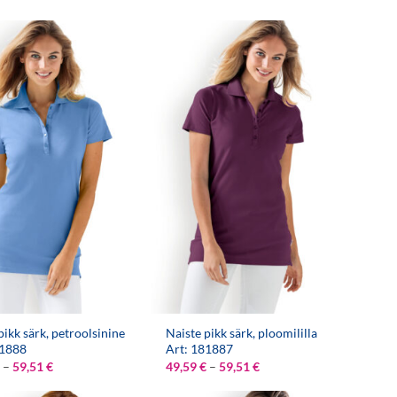
pikk särk, petroolsinine
Naiste pikk särk, ploomililla
81888
Art: 181887
Hinnavahemik:
Hinnavahemik:
–
59,51
€
49,59
€
–
59,51
€
49,59 €
49,59 €
kuni
kuni