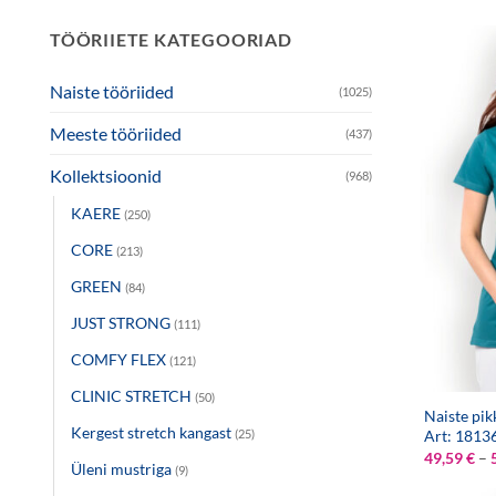
TÖÖRIIETE KATEGOORIAD
Naiste tööriided
(1025)
Meeste tööriided
(437)
Kollektsioonid
(968)
KAERE
(250)
CORE
(213)
GREEN
(84)
JUST STRONG
(111)
COMFY FLEX
(121)
CLINIC STRETCH
(50)
Naiste pik
Kergest stretch kangast
(25)
Art: 1813
49,59
€
–
Üleni mustriga
(9)