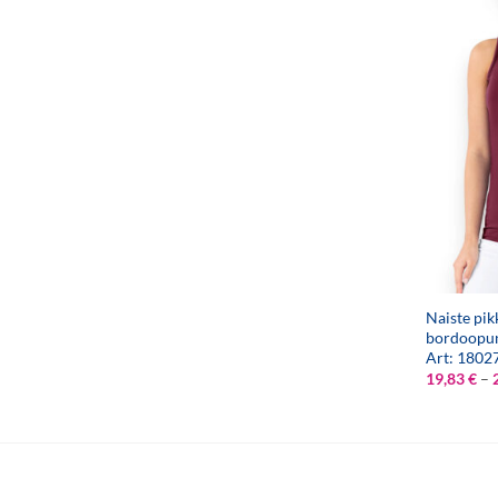
Naiste pik
bordoopu
Art: 1802
19,83
€
–