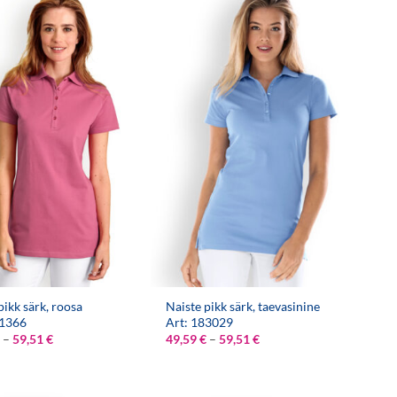
59,51 €
59,51 €
pikk särk, roosa
Naiste pikk särk, taevasinine
81366
Art: 183029
Hinnavahemik:
Hinnavahemik:
–
59,51
€
49,59
€
–
59,51
€
49,59 €
49,59 €
kuni
kuni
59,51 €
59,51 €