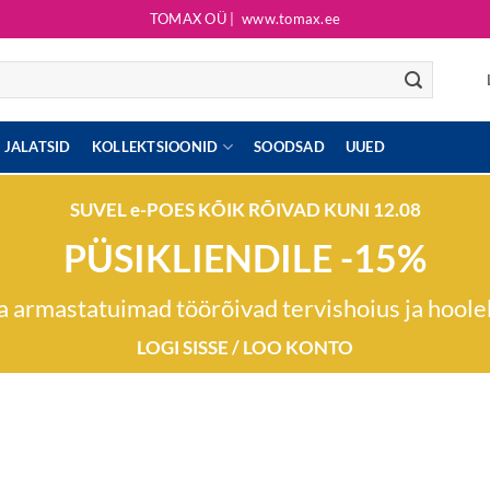
TOMAX OÜ |
www.tomax.ee
JALATSID
KOLLEKTSIOONID
SOODSAD
UUED
SUVEL e-POES KÕIK RÕIVAD KUNI 12.08
PÜSIKLIENDILE -15%
 armastatuimad töörõivad tervishoius ja hool
LOGI SISSE / LOO KONTO