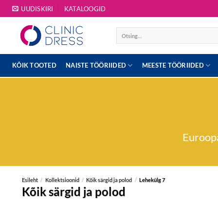
Skip
UUDISKIRI
KATALOOGID
to
content
Otsi:
KÕIK TOOTED
NAISTE TÖÖRIIDED
MEESTE TÖÖRIIDED
Euroopa
Esileht
/
Kollektsioonid
/
Kõik särgid ja polod
/
Lehekülg 7
Kõik särgid ja polod