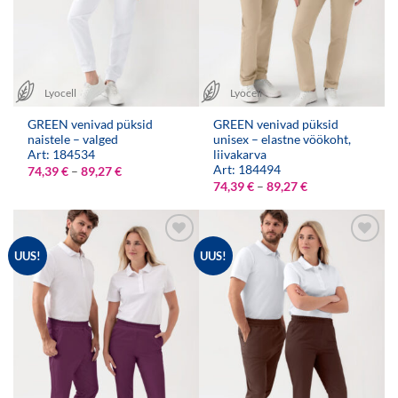
Lyocell
Lyocell
GREEN venivad püksid
GREEN venivad püksid
naistele – valged
unisex – elastne vöökoht,
Art: 184534
liivakarva
Art: 184494
Hinnavahemik:
74,39
€
–
89,27
€
74,39 €
Hinnavahemik:
74,39
€
–
89,27
€
kuni
74,39 €
89,27 €
kuni
89,27 €
UUS!
UUS!