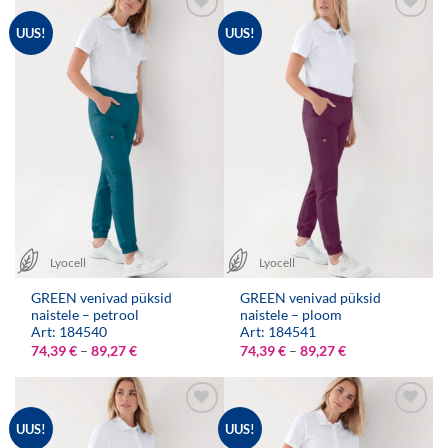
UUS!
UUS!
Lyocell
Lyocell
GREEN venivad püksid
GREEN venivad püksid
naistele – petrool
naistele – ploom
Art: 184540
Art: 184541
Hinnavahemik:
Hinnavahemik:
74,39
€
–
89,27
€
74,39
€
–
89,27
€
74,39 €
74,39 €
kuni
kuni
89,27 €
89,27 €
UUS!
UUS!