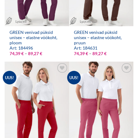
Lyocell
Lyocell
GREEN venivad püksid
GREEN venivad püksid
unisex – elastne vöökoht,
unisex – elastne vöökoht,
ploom
pruun
Art: 184496
Art: 184631
Hinnavahemik:
Hinnavahemik:
74,39
€
–
89,27
€
74,39
€
–
89,27
€
74,39 €
74,39 €
kuni
kuni
89,27 €
89,27 €
UUS!
UUS!