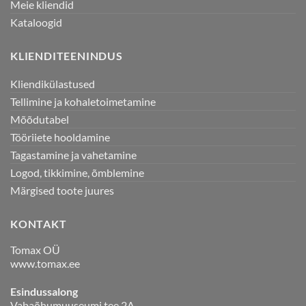
Meie kliendid
Kataloogid
KLIENDITEENINDUS
Kliendikülastused
Tellimine ja kohaletoimetamine
Mõõdutabel
Tööriiete hooldamine
Tagastamine ja vahetamine
Logod, tikkimine, õmblemine
Märgised toote juures
KONTAKT
Tomax OÜ
www.tomax.ee
Esindussalong
Vabaõhumuuseumi tee 2A,