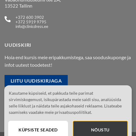
13522 Tallinn
+372 600 3902
+372 5919 9795
info@clinicdress.ee
UUDISKIRI
Hoia end kursis meie eripakkumistega, saa sooduskuponge ja
infot uutest toodetest!
LIITU UUDISKIRJAGA
Kasutame küpsiseid, et pakkuda teile parimat
Jälgi meid Facebookis
sirvimiskogemust, isikupärastada meie saidi sisu, analüüsida
selle liiklust ja näidata teile asjakohaseid reklaame. Lisateabe
Jälgi meid Instagramis
saamiseks vaadake meie privaatsuspoliitikat.
KÜPSISTE SEADED
NÕUSTU