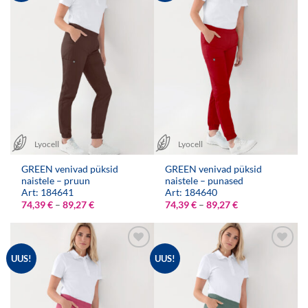
Lyocell
Lyocell
GREEN venivad püksid
GREEN venivad püksid
naistele – pruun
naistele – punased
Art: 184641
Art: 184640
Hinnavahemik:
Hinnavahemik:
74,39
€
–
89,27
€
74,39
€
–
89,27
€
74,39 €
74,39 €
kuni
kuni
89,27 €
89,27 €
UUS!
UUS!