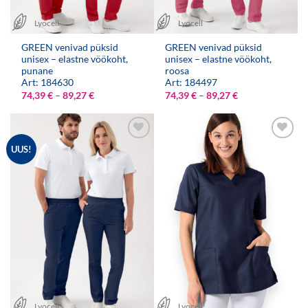
Lyocell
Lyocell
GREEN venivad püksid
GREEN venivad püksid
unisex – elastne vöökoht,
unisex – elastne vöökoht,
punane
roosa
Art: 184630
Art: 184497
Hinnavahemik:
Hinnavahemik:
74,39
€
–
89,27
€
74,39
€
–
89,27
€
74,39 €
74,39 €
kuni
kuni
89,27 €
89,27 €
UUS!
Lyocell
Lyocell