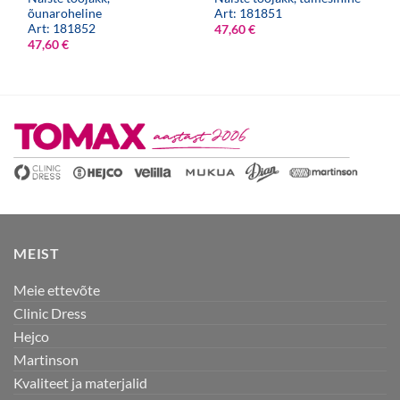
õunaroheline
Art: 181851
Art: 181852
47,60
€
47,60
€
MEIST
Meie ettevõte
Clinic Dress
Hejco
Martinson
Kvaliteet ja materjalid