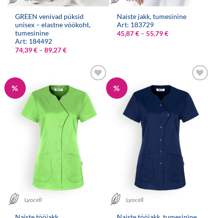
GREEN venivad püksid
Naiste jakk, tumesinine
unisex – elastne vöökoht,
Art: 183729
tumesinine
Hinnavahemik:
45,87
€
–
55,79
€
45,87 €
Art: 184492
kuni
Hinnavahemik:
74,39
€
–
89,27
€
55,79 €
74,39 €
kuni
89,27 €
%
%
Lyocell
Lyocell
Naiste tööjakk,
Naiste tööjakk, tumesinine