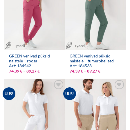
Lyocell
Lyocell
GREEN venivad püksid
GREEN venivad püksid
naistele – roosa
naistele – tumerohelised
Art: 184542
Art: 184538
Hinnavahemik:
Hinnavahemik:
74,39
€
–
89,27
€
74,39
€
–
89,27
€
74,39 €
74,39 €
kuni
kuni
89,27 €
89,27 €
UUS!
UUS!